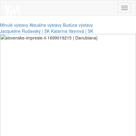
Toggl
naviga
Minulé výstavy
Aktuálne výstavy
Budúce výstavy
Jacqueline Rudavský | SK
Katarína Vavrová | SK