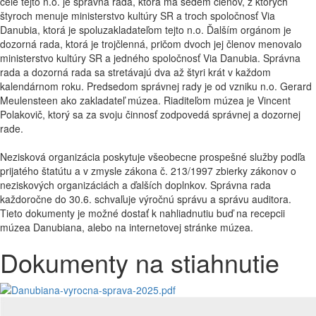
čele tejto n.o. je správna rada, ktorá má sedem členov, z ktorých
štyroch menuje ministerstvo kultúry SR a troch spoločnosť Via
Danubia, ktorá je spoluzakladateľom tejto n.o. Ďalším orgánom je
dozorná rada, ktorá je trojčlenná, pričom dvoch jej členov menovalo
ministerstvo kultúry SR a jedného spoločnosť Via Danubia. Správna
rada a dozorná rada sa stretávajú dva až štyri krát v každom
kalendárnom roku. Predsedom správnej rady je od vzniku n.o. Gerard
Meulensteen ako zakladateľ múzea. Riaditeľom múzea je Vincent
Polakovič, ktorý sa za svoju činnosť zodpovedá správnej a dozornej
rade.
Nezisková organizácia poskytuje všeobecne prospešné služby podľa
prijatého štatútu a v zmysle zákona č. 213/1997 zbierky zákonov o
neziskových organizáciách a ďalších doplnkov. Správna rada
každoročne do 30.6. schvaľuje výročnú správu a správu auditora.
Tieto dokumenty je možné dostať k nahliadnutiu buď na recepcii
múzea Danubiana, alebo na internetovej stránke múzea.
Dokumenty na stiahnutie