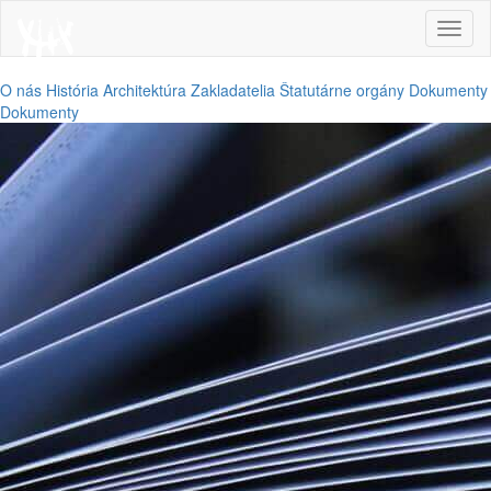
Toggl
naviga
O nás
História
Architektúra
Zakladatelia
Štatutárne orgány
Dokumenty
Dokumenty