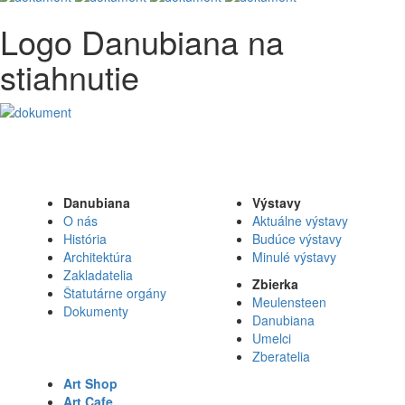
Logo Danubiana na
stiahnutie
Danubiana
Výstavy
O nás
Aktuálne výstavy
História
Budúce výstavy
Architektúra
Minulé výstavy
Zakladatelia
Zbierka
Štatutárne orgány
Meulensteen
Dokumenty
Danubiana
Umelci
Zberatelia
Art Shop
Art Cafe