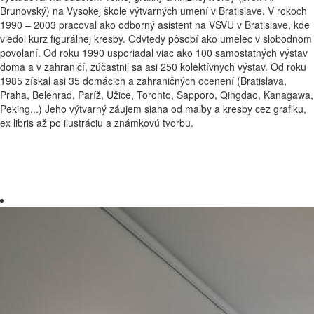
Brunovský) na Vysokej škole výtvarných umení v Bratislave. V rokoch
1990 – 2003 pracoval ako odborný asistent na VŠVU v Bratislave, kde
viedol kurz figurálnej kresby. Odvtedy pôsobí ako umelec v slobodnom
povolaní. Od roku 1990 usporiadal viac ako 100 samostatných výstav
doma a v zahraničí, zúčastnil sa asi 250 kolektívnych výstav. Od roku
1985 získal asi 35 domácich a zahraničných ocenení (Bratislava,
Praha, Belehrad, Paríž, Užice, Toronto, Sapporo, Qingdao, Kanagawa,
Peking...) Jeho výtvarný záujem siaha od maľby a kresby cez grafiku,
ex libris až po ilustráciu a známkovú tvorbu.