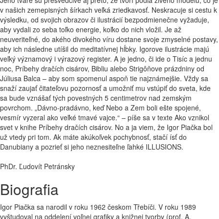
Jeho tváre sú presvedčivé aj preto, že tvorí podľa živého modelu, čo je
v našich zemepisných šírkach veľká zriedkavosť. Neskracuje si cestu k
výsledku, od svojich obrazov či ilustrácií bezpodmienečne vyžaduje,
aby vydali zo seba toľko energie, koľko do nich vložil. Je až
neuveriteľné, do akého divokého víru dostane svoje zmyselné postavy,
aby ich následne utíšil do meditatívnej hĺbky. Igorove ilustrácie majú
veľký významový i výrazový register. A je jedno, či ide o Tisíc a jednu
noc, Príbehy dračích cisárov, Bibliu alebo Strigôňove prázdniny od
Júliusa Balca – aby som spomenul aspoň tie najznámejšie. Vždy sa
snaží zaujať čitateľovu pozornosť a umožniť mu vstúpiť do sveta, kde
sa bude vznášať tých povestných 5 centimetrov nad zemským
povrchom. „Dávno-pradávno, keď Nebo a Zem boli ešte spojené,
vesmír vyzeral ako veľké tmavé vajce.“ – píše sa v texte Ako vznikol
svet v knihe Príbehy dračích cisárov. No a ja viem, že Igor Piačka bol
už vtedy pri tom. Ak máte akúkoľvek pochybnosť, stačí ísť do
Danubiany a pozrieť si jeho neznesiteľne ľahké ILLUSIONS.
PhDr. Ľudovít Petránsky
Biografia
Igor Piačka sa narodil v roku 1962 českom Třebíči. V roku 1989
vyštudoval na oddelení voľnej grafiky a knižnej tvorby (prof. A.