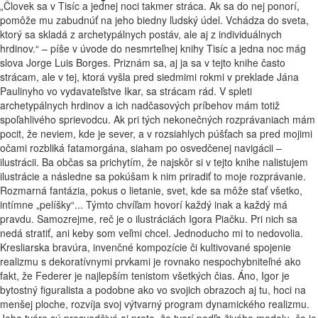
„Človek sa v Tisíc a jednej noci takmer stráca. Ak sa do nej ponorí,
pomôže mu zabudnúť na jeho biedny ľudský údel. Vchádza do sveta,
ktorý sa skladá z archetypálnych postáv, ale aj z individuálnych
hrdinov.“ – píše v úvode do nesmrteľnej knihy Tisíc a jedna noc mág
slova Jorge Luis Borges. Priznám sa, aj ja sa v tejto knihe často
strácam, ale v tej, ktorá vyšla pred siedmimi rokmi v preklade Jána
Paulinyho vo vydavateľstve Ikar, sa strácam rád. V spleti
archetypálnych hrdinov a ich nadčasových príbehov mám totiž
spoľahlivého sprievodcu. Ak pri tých nekonečných rozprávaniach mám
pocit, že neviem, kde je sever, a v rozsiahlych púšťach sa pred mojimi
očami rozbliká fatamorgána, siaham po osvedčenej navigácii –
ilustrácii. Ba občas sa prichytím, že najskôr si v tejto knihe nalistujem
ilustrácie a následne sa pokúšam k nim priradiť to moje rozprávanie.
Rozmarná fantázia, pokus o lietanie, svet, kde sa môže stať všetko,
intímne „pelíšky“... Týmto chvíľam hovorí každý inak a každý má
pravdu. Samozrejme, reč je o ilustráciách Igora Piačku. Pri nich sa
nedá stratiť, ani keby som veľmi chcel. Jednoducho mi to nedovolia.
Kresliarska bravúra, invenčné kompozície či kultivované spojenie
realizmu s dekoratívnymi prvkami je rovnako nespochybniteľné ako
fakt, že Federer je najlepším tenistom všetkých čias. Áno, Igor je
bytostný figuralista a podobne ako vo svojich obrazoch aj tu, hoci na
menšej ploche, rozvíja svoj výtvarný program dynamického realizmu.