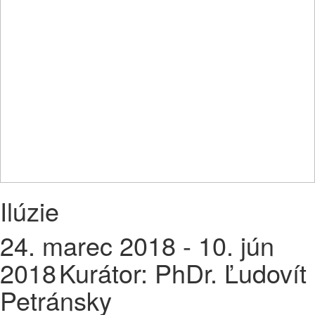
Ilúzie
24. marec 2018 - 10. jún
2018
Kurátor: PhDr. Ľudovít
Petránsky