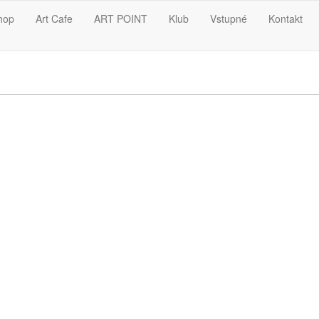
hop
Art Cafe
ART POINT
Klub
Vstupné
Kontakt