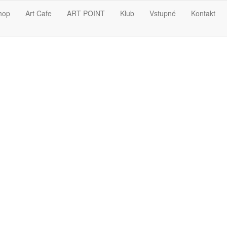
hop
Art Cafe
ART POINT
Klub
Vstupné
Kontakt