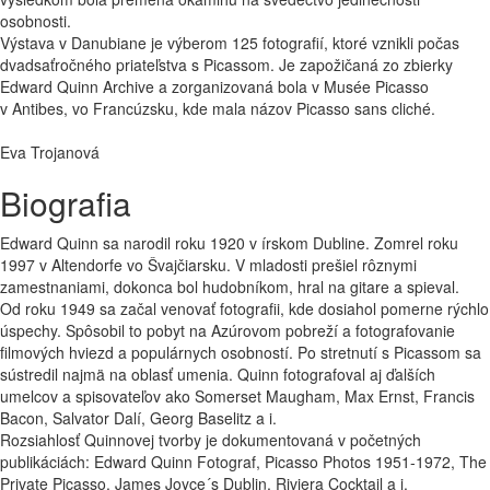
osobnosti.
Výstava v Danubiane je výberom 125 fotografií, ktoré vznikli počas
dvadsaťročného priateľstva s Picassom. Je zapožičaná zo zbierky
Edward Quinn Archive a zorganizovaná bola v Musée Picasso
v Antibes, vo Francúzsku, kde mala názov Picasso sans cliché.
Eva Trojanová
Biografia
Edward Quinn sa narodil roku 1920 v írskom Dubline. Zomrel roku
1997 v Altendorfe vo Švajčiarsku. V mladosti prešiel rôznymi
zamestnaniami, dokonca bol hudobníkom, hral na gitare a spieval.
Od roku 1949 sa začal venovať fotografii, kde dosiahol pomerne rýchlo
úspechy. Spôsobil to pobyt na Azúrovom pobreží a fotografovanie
filmových hviezd a populárnych osobností. Po stretnutí s Picassom sa
sústredil najmä na oblasť umenia. Quinn fotografoval aj ďalších
umelcov a spisovateľov ako Somerset Maugham, Max Ernst, Francis
Bacon, Salvator Dalí, Georg Baselitz a i.
Rozsiahlosť Quinnovej tvorby je dokumentovaná v početných
publikáciách: Edward Quinn Fotograf, Picasso Photos 1951-1972, The
Private Picasso, James Joyce´s Dublin, Riviera Cocktail a i.