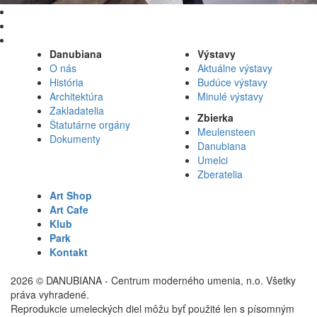
Danubiana
Výstavy
O nás
Aktuálne výstavy
História
Budúce výstavy
Architektúra
Minulé výstavy
Zakladatelia
Zbierka
Štatutárne orgány
Meulensteen
Dokumenty
Danubiana
Umelci
Zberatelia
Art Shop
Art Cafe
Klub
Park
Kontakt
2026 © DANUBIANA - Centrum moderného umenia, n.o. Všetky
práva vyhradené.
Reprodukcie umeleckých diel môžu byť použité len s písomným