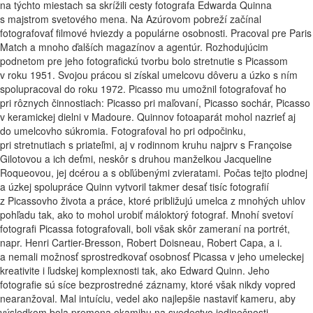
na týchto miestach sa skrížili cesty fotografa Edwarda Quinna
s majstrom svetového mena. Na Azúrovom pobreží začínal
fotografovať filmové hviezdy a populárne osobnosti. Pracoval pre Paris
Match a mnoho ďalších magazínov a agentúr. Rozhodujúcim
podnetom pre jeho fotografickú tvorbu bolo stretnutie s Picassom
v roku 1951. Svojou prácou si získal umelcovu dôveru a úzko s ním
spolupracoval do roku 1972. Picasso mu umožnil fotografovať ho
pri rôznych činnostiach: Picasso pri maľovaní, Picasso sochár, Picasso
v keramickej dielni v Madoure. Quinnov fotoaparát mohol nazrieť aj
do umelcovho súkromia. Fotografoval ho pri odpočinku,
pri stretnutiach s priateľmi, aj v rodinnom kruhu najprv s Françoise
Gilotovou a ich deťmi, neskôr s druhou manželkou Jacqueline
Roqueovou, jej dcérou a s obľúbenými zvieratami. Počas tejto plodnej
a úzkej spolupráce Quinn vytvoril takmer desať tisíc fotografií
z Picassovho života a práce, ktoré približujú umelca z mnohých uhlov
pohľadu tak, ako to mohol urobiť máloktorý fotograf. Mnohí svetoví
fotografi Picassa fotografovali, boli však skôr zameraní na portrét,
napr. Henri Cartier-Bresson, Robert Doisneau, Robert Capa, a i.
a nemali možnosť sprostredkovať osobnosť Picassa v jeho umeleckej
kreativite i ľudskej komplexnosti tak, ako Edward Quinn. Jeho
fotografie sú síce bezprostredné záznamy, ktoré však nikdy vopred
nearanžoval. Mal intuíciu, vedel ako najlepšie nastaviť kameru, aby
výsledkom bola premena okamihu na svedectvo jedinečnosti