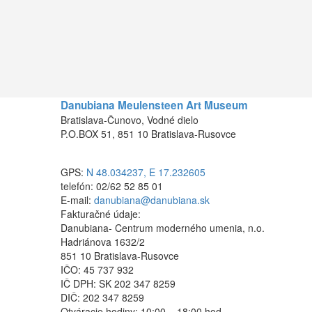
Danubiana Meulensteen Art Museum
Bratislava-Čunovo, Vodné dielo
P.O.BOX 51, 851 10 Bratislava-Rusovce
GPS:
N 48.034237, E 17.232605
telefón: 02/62 52 85 01
E-mail:
danubiana@danubiana.sk
Fakturačné údaje:
Danubiana- Centrum moderného umenia, n.o.
Hadriánova 1632/2
851 10 Bratislava-Rusovce
IČO: 45 737 932
IČ DPH: SK 202 347 8259
DIČ: 202 347 8259
Otváracie hodiny: 10:00 – 18:00 hod.