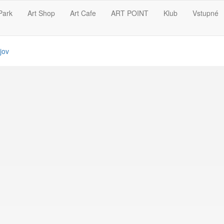
Park
Art Shop
Art Cafe
ART POINT
Klub
Vstupné
jov