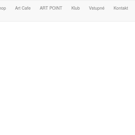
hop
Art Cafe
ART POINT
Klub
Vstupné
Kontakt