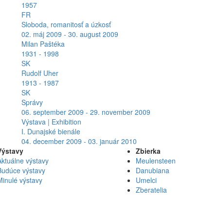
1957
FR
Sloboda, romanitosť a úzkosť
02. máj 2009 - 30. august 2009
Milan Paštéka
1931 - 1998
SK
Rudolf Uher
1913 - 1987
SK
Správy
06. september 2009 - 29. november 2009
Výstava | Exhibition
I. Dunajské bienále
04. december 2009 - 03. január 2010
Výstavy
Zbierka
Aktuálne výstavy
Meulensteen
Budúce výstavy
Danubiana
Minulé výstavy
Umelci
Zberatelia